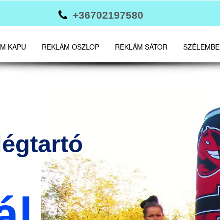

+36702197580
M KAPU
REKLÁM OSZLOP
REKLÁM SÁTOR
SZÉLEMBE
légtartó
ál