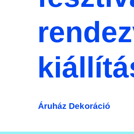
rende
kiállítá
Áruház Dekoráció