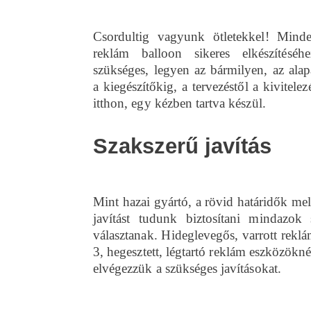
Csordultig vagyunk ötletekkel! Mind
reklám balloon sikeres elkészítéséh
szükséges, legyen az bármilyen, az alap
a kiegészítőkig, a tervezéstől a kivitele
itthon, egy kézben tartva készül.
Szakszerű javítás
Mint hazai gyártó, a rövid határidők mell
javítást tudunk biztosítani mindazok
választanak. Hideglevegős, varrott rekl
3, hegesztett, légtartó reklám eszközökné
elvégezzük a szükséges javításokat.