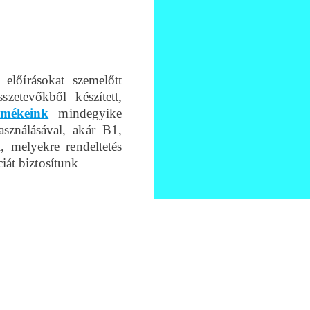
előírásokat szemelőtt
szetevőkből készített,
rmékeink
mindegyike
asználásával, akár B1,
, melyekre rendeltetés
ciát biztosítunk