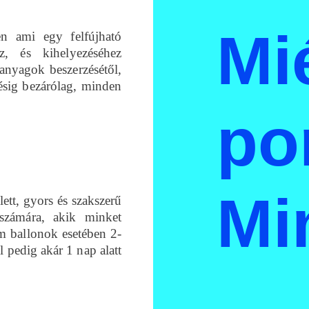
Mi
en ami egy felfújható
ez, és kihelyezéséhez
anyagok beszerzésétől,
zésig bezárólag, minden
po
Mi
ett, gyors és szakszerű
 számára, akik minket
ám ballonok esetében 2-
l pedig akár 1 nap alatt