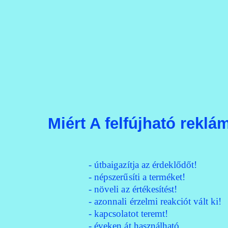
Miért A felfújható rekl
- útbaigazítja az érdeklődőt!
- népszerűsíti a terméket!
- növeli az értékesítést!
- azonnali érzelmi reakciót vált ki!
- kapcsolatot teremt!
- éveken át használható