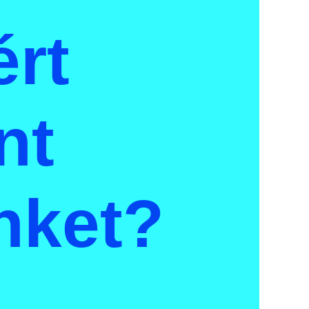
ért
nt
nket?