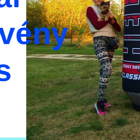
zvény
s