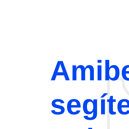
Amib
segít