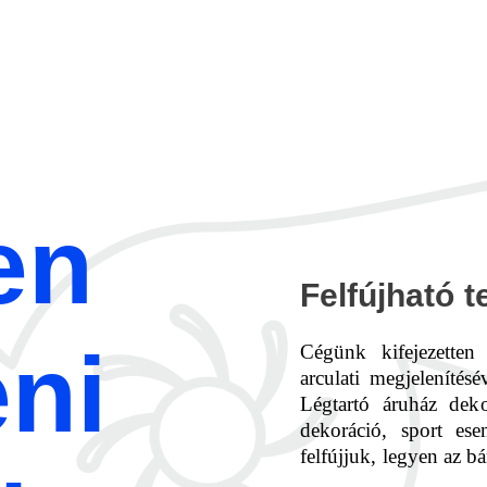
en
Felfújható 
eni
Cégünk kifejezetten
arculati megjelenítésé
Légtartó áruház dekor
dekoráció, sport es
felfújjuk, legyen az b