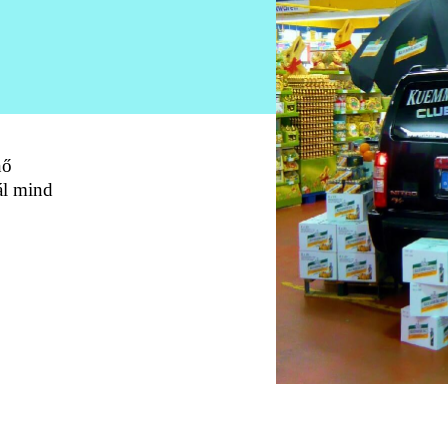
nő
ál mind