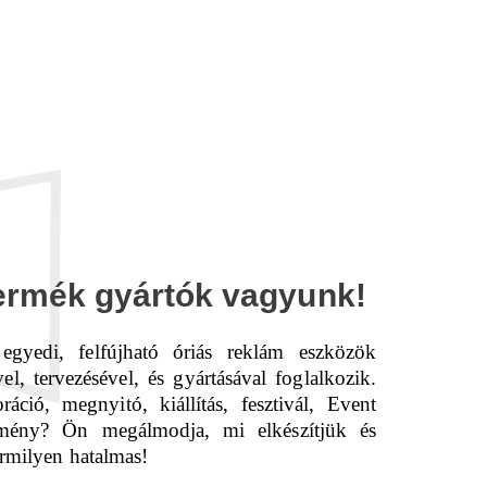
termék gyártók vagyunk!
 egyedi, felfújható óriás reklám eszközök
vel, tervezésével, és gyártásával foglalkozik.
áció, megnyitó, kiállítás, fesztivál, Event
emény? Ön megálmodja, mi elkészítjük és
ármilyen hatalmas!